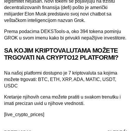
legitimitet nejasan. Novi tokeni se pojavljuju na tržištu
decentralizovanih finansija (defi) pošto je američki
milijarder Elon Musk predstavio svoj novi chatbot sa
veštačkom inteligencijom nazvan Grok.
Prema podacima DEKSTools-a, oko 394 tokena pominju
GROK u svom imenu kako bi privukli nepažljive investitore.
SA KOJIM KRIPTOVALUTAMA MOŽETE
TRGOVATI NA CRYPTO12 PLATFORMI?
Na našoj platformi
dostupno je 7 kriptovaluta sa kojima
možete trgovati: BTC, ETH, XRP, ADA, MATIC, USDT,
USDC
Kretanje njihovih cena možete pratiti u svakom trenutku i
imati precizan uvid u njihove vrednosti.
[live_crypto_prices]