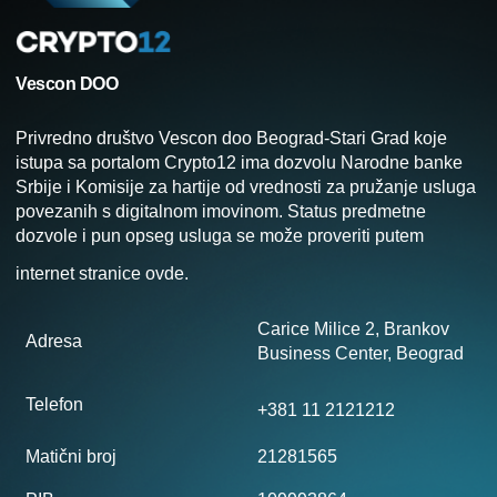
Vescon DOO
Privredno društvo Vescon doo Beograd-Stari Grad koje
istupa sa portalom Crypto12 ima dozvolu Narodne banke
Srbije i Komisije za hartije od vrednosti za pružanje usluga
povezanih s digitalnom imovinom. Status predmetne
dozvole i pun opseg usluga se može proveriti putem
internet stranice
ovde
.
Carice Milice 2, Brankov
Adresa
Business Center, Beograd
Telefon
+381 11 2121212
Matični broj
21281565