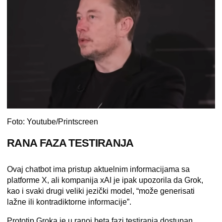
Foto: Youtube/Printscreen
RANA FAZA TESTIRANJA
Ovaj chatbot ima pristup aktuelnim informacijama sa
platforme X, ali kompanija xAI je ipak upozorila da Grok,
kao i svaki drugi veliki jezički model, “može generisati
lažne ili kontradiktorne informacije”.
Prototip Groka je u ranoj beta fazi testiranja dostupan