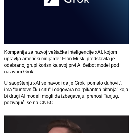
Kompanija za
razvoj veštačke inteligencije xAI
, kojom
upravlja američki milijarder Elon Musk, predstavila je
odabranoj grupi korisnika svoj prvi AI četbot model pod
nazivom Grok.
U saopštenju xAI se navodi da je Grok “pomalo duhovit”,
ima “buntovničku crtu” i odgovara na “pikantna pitanja” koja
bi drugi AI modeli mogli da izbegavaju, prenosi Tanjug,
pozivajući se na CNBC.