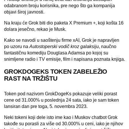
odabranom broju korisnika, pre nego što ga kompanija
objavi široj javnosti.
Na kraju će Grok biti dio paketa X Premium +, koji košta 16
dolara jesečno, rekao je Musk.
Kako se navodi u saoštenju firme xAI, Grok je napravljen
po uzoru na
Autostoperski vodič kroz galaksiju
, naučno
fantastičnu komediju Douglasa Adamsa po kojoj su
snimljene radio i TV emisije, film i napisana poznata knjiga.
GROKDOGEKS TOKEN ZABELEŽIO
RAST NA TRŽIŠTU
Token pod nazivom GrokDogeKs pokazuje veliki porast
cene od 31.000% u poslednja 24 sata, iako je sam token
lansiran dan pre toga, 5. novembra 2023.
Neki tokeni koji dele isto ime kao i Muskov chatbot Grok
takođe su porasli za više od 30.000% u ceni, iako je njihov