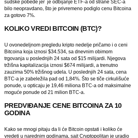
sudske pobede jer je odbijanje ETF-a od strane SEC-a
bilo neopravdano, što je privremeno podiglo cenu Bitcoina
za gotovo 7%.
KOLIKO VREDI BITCOIN (BTC)?
U ovonedeljnom pregledu kripto nedelje pričamo i o ceni
Bitcoina koja iznosi $34.534, sa dnevnim obimom
trgovanja u poslednjih 24 sata od $15 milijardi. Njegova
tržišna kapitalizacija iznosi $674 milijardi, a trenutno
zauzima 50% tržišnog udela. U poslednjih 24 sata, cena
BTC-a je zabeležila pad od 1,84%. Što se tiče cirkulišuće
ponude, u opticaju je 19,46 miliona BTC-a od maksimalne
moguće ponude od 21 milion BTC-a.
PREDVIĐANJE CENE BITCOINA ZA 10
GODINA
Kako se mnogi pitaju da li će Bitcoin opstati i koliko će
vredeti u narednim godinama, sajt
Cryptopolitan
je uradio