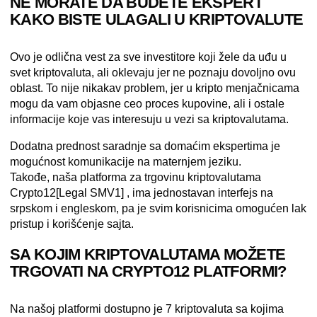
NE MORATE DA BUDETE EKSPERT
KAKO BISTE ULAGALI U KRIPTOVALUTE
Ovo je odlična vest za sve investitore koji žele da uđu u
svet kriptovaluta, ali oklevaju jer ne poznaju dovoljno ovu
oblast. To nije nikakav problem, jer u kripto menjačnicama
mogu da
vam objasne ceo proces kupovine, ali i ostale
informacije koje vas interesuju u vezi sa kriptovalutama.
Dodatna prednost saradnje sa domaćim ekspertima je
mogućnost komunikacije na maternjem jeziku.
Takođe, naša
platforma za trgovinu kriptovalutama
Crypto12
[Legal SMV1]
, ima
jednostavan interfejs na
srpskom i engleskom
, pa je svim korisnicima omogućen lak
pristup i korišćenje sajta.
SA KOJIM KRIPTOVALUTAMA MOŽETE
TRGOVATI NA CRYPTO12 PLATFORMI?
Na našoj platformi dostupno je 7 kriptovaluta sa kojima