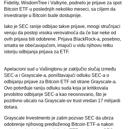
Fidelity, WisdomTree i Valkyrie, podnelo je prijave za spot
Bitcoin ETF u poslednjih nekoliko meseci, sa ciljem da
investiranje u Bitcoin bude dostupnije.
Iako je SEC ranije odbijao takve prijave, mnogi stručnjaci
veruju da postoji visoka verovatnoća da će bar neke od
ovih prijava biti odobrene. Prijava BlackRock-a, posebno,
smatra se obećavajućom, imajući u vidu njihovu retku
istoriju odbijanja prijava za ETF.
Apelacioni sud u Vašingtonu je zaključio slučaj između
SEC-a i Grayscale-a, poništavajući odluku SEC-a o
odbijanju prijave za Bitcoin ETF od strane Grayscale-a.
Ovo potvrđuje raniju odluku suda koja je kritikovala
prvobitno odbijanje SEC-a kao neosnovano, što je
pozitivno uticalo na Grayscale-ov trust vredan 17 milijardi
dolara.
Grayscale Investments je zatim pozvao SEC da ubrza
odobrenje njihovog predloženog Bitcoin ETF-a nakon