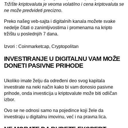
Tržište kriptovaluta je veoma volatilno i cena kriptovaluta se
ne može predvideti precizno
.
Preko našeg
veb-sajta
i
digitalnih kanala
možete svake
nedelje čitati o zanimljivostima i promenama na kripto
tržištu u poslednjih 7 dana.
Izvori : Coinmarketcap, Cryptopolitan
INVESTIRANJE U DIGITALNU VAM MOŽE
DONETI PASIVNE PRIHODE
Ukoliko imate želju da određeni deo svog kapitala
investirate na neki način kako bi vam donosio pasivne
prihode, onda
investicija u
kriptovalute
može biti odličan
izbor
.
Ovo se ne odnosi samo na pojedince koji žele da
investiraju u digitalnu imovinu, već i na pravna lica.