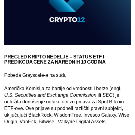
PREGLED KRIPTO NEDELJE –
STATUS ETF I
PREDIKCIJA CENE ZA NAREDNIH 10 GODINA
Pobeda Grayscale-a na sudu
Američka Komisija za hartije od vrednosti i berze (engl.
U.S. Securities and Exchange Commission
ili
SEC
) je
odložila donošenje odluke o nizu prijava za Spot Bitcoin
ETF-ove. Ove prijave su podneli različiti pravni subjekti,
uključujući
BlackRock
, WisdomTree, Invesco Galaxy, Wise
Origin, VanEck, Bitwise i Valkyrie Digital Assets.