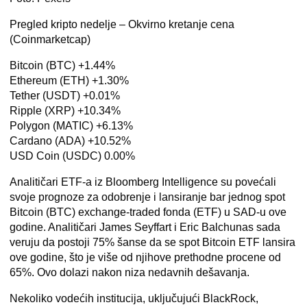
Pregled kripto nedelje –
Okvirno kretanje cena
(Coinmarketcap)
Bitcoin (BTC) +1.44%
Ethereum (ETH) +1.30%
Tether (USDT) +0.01%
Ripple (XRP) +10.34%
Polygon (MATIC) +6.13%
Cardano (ADA) +10.52%
USD Coin (USDC) 0.00%
Analitičari ETF-a iz Bloomberg Intelligence su povećali
svoje prognoze za odobrenje i lansiranje bar jednog spot
Bitcoin (BTC) exchange-traded fonda (ETF) u SAD-u ove
godine. Analitičari James Seyffart i Eric Balchunas sada
veruju da postoji 75% šanse da se spot Bitcoin ETF lansira
ove godine, što je više od njihove prethodne procene od
65%. Ovo dolazi nakon niza nedavnih dešavanja.
Nekoliko vodećih institucija, uključujući BlackRock,