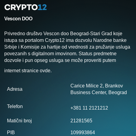
Vescon DOO
Privredno društvo Vescon doo Beograd-Stari Grad koje
istupa sa portalom Crypto12 ima dozvolu Narodne banke
Srbije i Komisije za hartije od vrednosti za pružanje usluga
povezanih s digitalnom imovinom. Status predmetne
dozvole i pun opseg usluga se može proveriti putem
internet stranice
ovde
.
Carice Milice 2, Brankov
Adresa
Business Center, Beograd
Telefon
+381 11 2121212
Matični broj
21281565
PIB
109993864