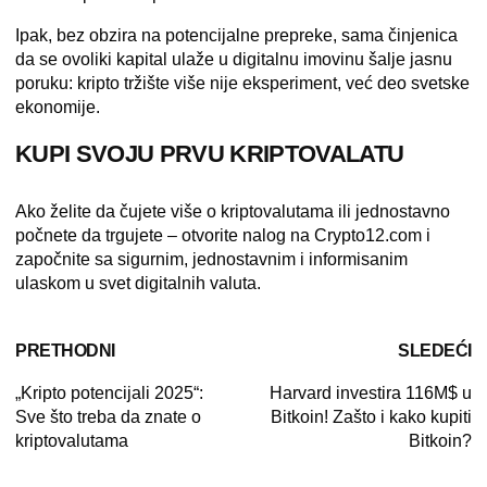
Ipak, bez obzira na potencijalne prepreke, sama činjenica
da se ovoliki kapital ulaže u digitalnu imovinu šalje jasnu
poruku:
kripto tržište više nije eksperiment, već deo svetske
ekonomije.
KUPI SVOJU PRVU KRIPTOVALATU
Ako želite da čujete više o kriptovalutama ili jednostavno
počnete da trgujete – otvorite nalog na
Crypto12
.com
i
započnite sa sigurnim, jednostavnim i informisanim
ulaskom u svet digitalnih valuta.
PRETHODNI
SLEDEĆI
„Kripto potencijali 2025“:
Harvard investira 116M$ u
Sve što treba da znate o
Bitkoin! Zašto i kako kupiti
kriptovalutama
Bitkoin?