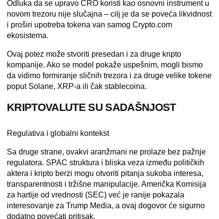
Odluka da se upravo CRO koristi kao osnovni instrument u
novom trezoru nije slučajna – cilj je da se poveća likvidnost
i proširi upotreba tokena van samog Crypto.com
ekosistema.
Ovaj potez može stvoriti presedan i za druge kripto
kompanije. Ako se model pokaže uspešnim, mogli bismo
da vidimo formiranje sličnih trezora i za druge velike tokene
poput Solane, XRP-a ili čak stablecoina.
KRIPTOVALUTE SU SADAŠNJOST
Regulativa i globalni kontekst
Sa druge strane, ovakvi aranžmani ne prolaze bez pažnje
regulatora. SPAC struktura i bliska veza između političkih
aktera i kripto berzi mogu otvoriti pitanja sukoba interesa,
transparentnosti i tržišne manipulacije. Američka Komisija
za hartije od vrednosti (SEC) već je ranije pokazala
interesovanje za Trump Media, a ovaj dogovor će sigurno
dodatno povećati pritisak.