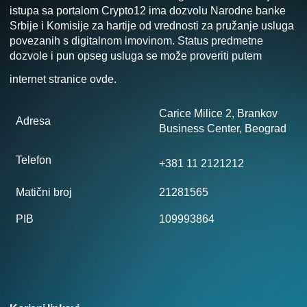
istupa sa portalom Crypto12 ima dozvolu Narodne banke
Srbije i Komisije za hartije od vrednosti za pružanje usluga
povezanih s digitalnom imovinom. Status predmetne
dozvole i pun opseg usluga se može proveriti putem
internet stranice
ovde
.
Carice Milice 2, Brankov
Adresa
Business Center, Beograd
Telefon
+381 11 2121212
Matični broj
21281565
PIB
109993864