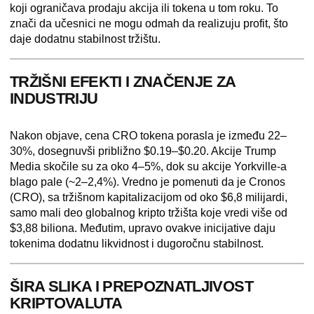
koji ograničava prodaju akcija ili tokena u tom roku. To
znači da učesnici ne mogu odmah da realizuju profit, što
daje dodatnu stabilnost tržištu.
TRŽIŠNI EFEKTI I ZNAČENJE ZA
INDUSTRIJU
Nakon objave, cena
CRO tokena
porasla je između
22–
30%
, dosegnuvši približno
$0.19–$0.20
. Akcije Trump
Media skočile su za oko
4–5%
, dok su akcije Yorkville-a
blago pale (~2–2,4%). Vredno je pomenuti da je
Cronos
(CRO)
, sa tržišnom kapitalizacijom od oko
$6,8 milijardi
,
samo mali deo globalnog kripto tržišta koje vredi više od
$3,88 biliona
. Međutim, upravo ovakve inicijative daju
tokenima dodatnu likvidnost i dugoročnu stabilnost.
ŠIRA SLIKA I PREPOZNATLJIVOST
KRIPTOVALUTA