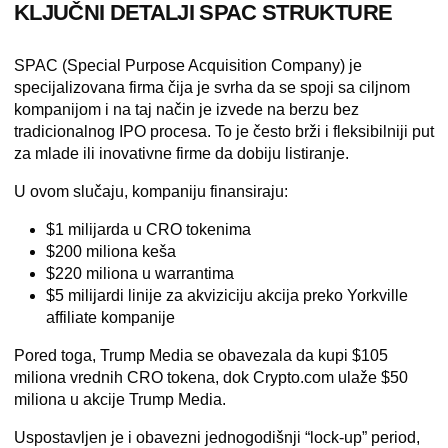
KLJUČNI DETALJI SPAC STRUKTURE
SPAC (Special Purpose Acquisition Company) je
specijalizovana firma čija je svrha da se spoji sa ciljnom
kompanijom i na taj način je izvede na berzu bez
tradicionalnog IPO procesa. To je često brži i fleksibilniji put
za mlade ili inovativne firme da dobiju listiranje.
U ovom slučaju, kompaniju finansiraju:
$1 milijarda u CRO tokenima
$200 miliona keša
$220 miliona u warrantima
$5 milijardi linije za akviziciju akcija
preko Yorkville
affiliate kompanije
Pored toga,
Trump Media
se obavezala da kupi
$105
miliona vrednih CRO tokena
, dok
Crypto.com
ulaže
$50
miliona
u akcije Trump Media.
Uspostavljen je i
obavezni jednogodišnji “lock-up” period
,