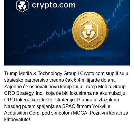
Trump Media & Technology Group
i
Crypto.com
stupili su u
strateško partnerstvo vredno čak
6,4 milijarde dolara
.
Zajedno će osnovati novu kompaniju
Trump Media Group
CRO Strategy, Inc.
, koja će biti fokusirana na akumulaciju
CRO tokena
kroz trezor-strategiju. Planiraju izlazak na
Nasdaq putem spajanja sa SPAC firmom Yorkville
Acquisition Corp, pod simbolom
MCGA
. Pozitivni koraci za
kritpovalute!