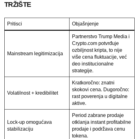
TRŽIŠTE
Pritisci
Objašnjenje
Partnerstvo Trump Media i
Crypto.com potvrđuje
ozbiljnost kripta, to nije
Mainstream legitimizacija
više cena fluktuacije, već
deo institucionalne
strategije.
Kratkoročno: znatni
skokovi cena. Dugoročno:
Volatilnost + kredibilitet
rast poverenja u digitalne
aktive.
Period zabrane prodaje
Lock-up omogućava
otklanja instant profitabilne
stabilizaciju
prodaje i podržava cenu
tokena.