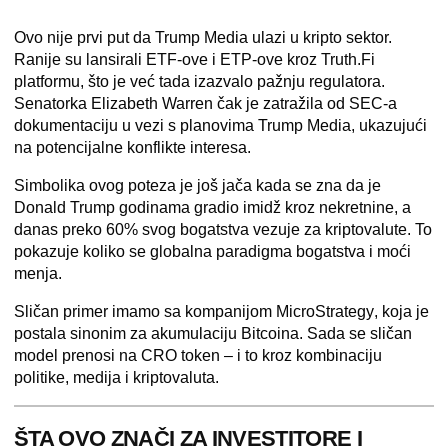
Ovo nije prvi put da Trump Media ulazi u kripto sektor.
Ranije su lansirali ETF-ove i ETP-ove kroz Truth.Fi
platformu, što je već tada izazvalo pažnju regulatora.
Senatorka
Elizabeth Warren
čak je zatražila od SEC-a
dokumentaciju u vezi s planovima Trump Media, ukazujući
na potencijalne konflikte interesa.
Simbolika ovog poteza je još jača kada se zna da je
Donald Trump
godinama gradio imidž kroz nekretnine, a
danas preko
60% svog bogatstva vezuje za kriptovalute
. To
pokazuje koliko se globalna paradigma bogatstva i moći
menja.
Sličan primer imamo sa kompanijom
MicroStrategy
, koja je
postala sinonim za akumulaciju Bitcoina. Sada se sličan
model prenosi na CRO token – i to kroz kombinaciju
politike, medija i kriptovaluta.
ŠTA OVO ZNAČI ZA INVESTITORE I