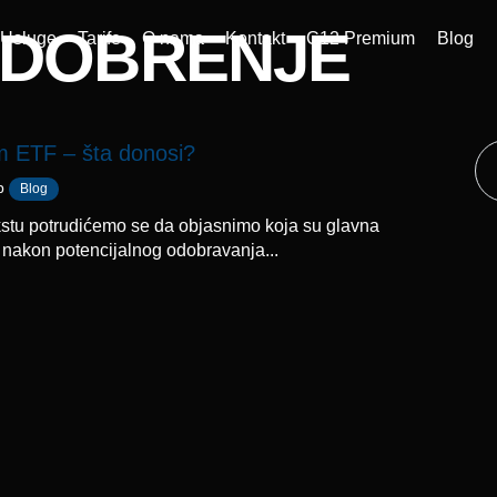
ODOBRENJE
Usluge
Tarife
O nama
Kontakt
C12 Premium
Blog
 ETF – šta donosi?
р
Blog
stu potrudićemo se da objasnimo koja su glavna
 nakon potencijalnog odobravanja...