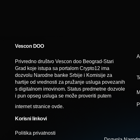
Vescon DOO
A
Privredno društvo Vescon doo Beograd-Stari
Grad koje istupa sa portalom Crypto12 ima
dozvolu Narodne banke Srbije i Komisije za
T
hartije od vrednosti za pružanje usluga povezanih
s digitalnom imovinom. Status predmetne dozvole
M
i pun opseg usluga se može proveriti putem
P
internet stranice
ovde
.
Korisni linkovi
Politika privatnosti
Dozvola Narodn