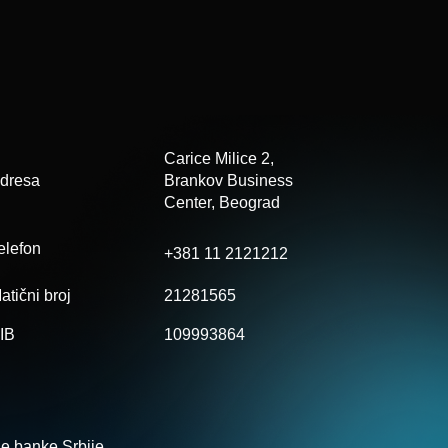
Carice Milice 2,
dresa
Brankov
Business
Center, Beograd
elefon
+381 11 2121212
atični broj
21281565
IB
109993864
e banke Srbije