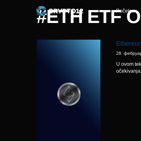
#ETH ETF 
Početna
Ethereum
28. фебруа
U ovom tek
očekivanja