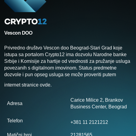
Vescon DOO
Privredno društvo Vescon doo Beograd-Stari Grad koje
istupa sa portalom Crypto12 ima dozvolu Narodne banke
Srbije i Komisije za hartije od vrednosti za pružanje usluga
povezanih s digitalnom imovinom. Status predmetne
dozvole i pun opseg usluga se može proveriti putem
internet stranice
ovde
.
Carice Milice 2, Brankov
Adresa
Business Center, Beograd
Telefon
+381 11 2121212
Matični broj
21281565