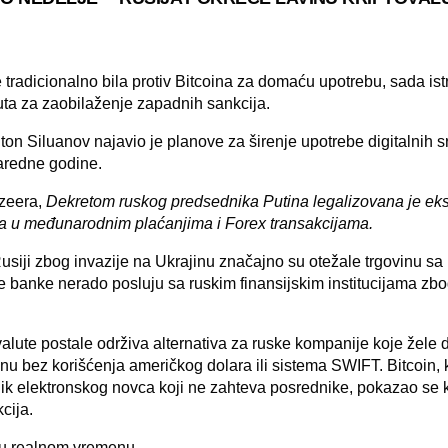
 tradicionalno bila protiv Bitcoina za domaću upotrebu, sada is
uta
za zaobilaženje zapadnih sankcija.
nton Siluanov najavio je planove za širenje upotrebe digitalnih 
aredne godine.
zeera
,
Dekretom ruskog predsednika Putina legalizovana je ek
ta u međunarodnim plaćanjima i Forex transakcijama.
siji zbog invazije na Ukrajinu značajno su otežale trgovinu sa
e banke nerado posluju sa ruskim finansijskim institucijama zbo
alute postale održiva alternativa za ruske kompanije koje žele 
u bez korišćenja američkog dolara ili sistema SWIFT.
Bitcoin
,
lik elektronskog novca koji ne zahteva posrednike, pokazao se 
cija.
 u realnom vremenu