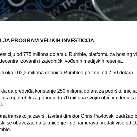
LJA PROGRAM VELIKIH INVESTICIJA
vesticiju od 775 miliona dolara u Rumble, platformu za hosting v
decentralizovanih i zajednički vođenih medijskih rešenja.
piti oko 103,3 miliona deonica
Rumblea
po ceni od 7,50 dolara,
ekla da predviđa
korištenje 250 miliona dolara za podršku inicija
anira upotrebiti za ponudu do 70 miliona svojih običnih deonica
i.
na transakcija završi, izvršni direktor Chris Pavlovski zadržao b
vski se obavezao na takmičenje i ne namerava prodati više od 1
mble.