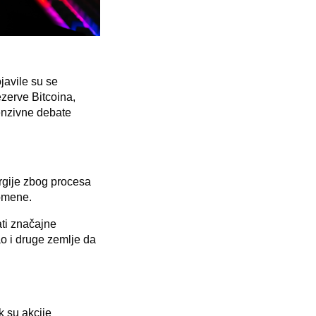
avile su se
zerve Bitcoina,
tenzivne debate
ergije zbog procesa
romene.
ati značajne
o i druge zemlje da
k su akcije