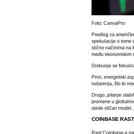
Foto: CanvaPro
Predlog
za američke
spekulacije o tome 
slično načinima na k
među ekonomskim str
Diskusije se fokusir
Prvo
,
energetski as
rudarenja, što bi mo
Drugo
,
pitanje stabi
promene u globalno
slede sličan model.
COINBASE RAST
Rast Coinbase-a na 