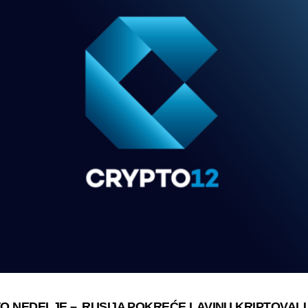
O NEDELJE –
RUSIJA POKREĆE LAVINU KRIPTOVAL