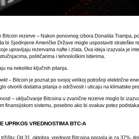
 Bitcoin rezerve – Nakon ponovnog izbora Donalda Trampa, poj
da bi Sjedinjene Američke Države mogle uspostaviti strateške re
oje upravljaju rezervama nafte i zlata. Ova ideja izazvala je in
učnjacima, političarima i tehnološkim liderima.
aju na nekoliko ključnih pitanja.
pekt
–
Bitcoin
je poznat po svojoj velikoj potrošnji električne en
glo otvoriti dodatna pitanja o održivosti i uticaju na klimatske p
lnosti
– uključivanje Bitcoina u zvanične rezerve moglo bi izazv
m finansijskom sistemu, posebno ako bi ovakav potez podstaka
E UPRKOS VREDNOSTIMA BTC-A
tržištu:
Od 31. oktobra, vrednost Bitcoina porasla je za 37%
, do