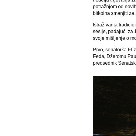
potražnjom od novih
bitkoina smanjiti z
Istraživanja tradici
sesije, padajući za 
svoje mišljenje o mo
Prvo, senatorka Eliz
Feda, Džeromu Pauel
predsednik Senatsko