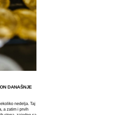
KON DANAŠNJE
nekoliko nedelja. Taj
 a zatim i prvih
ih stopa, zajedno sa