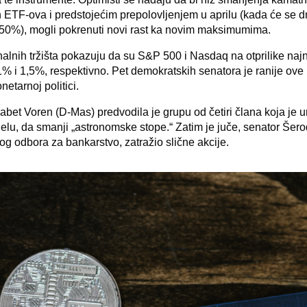
 ETF-ova i predstojećim prepolovljenjem u aprilu (kada će se
a 50%), mogli pokrenuti novi rast ka novim maksimumima.
onalnih tržišta pokazuju da su S&P 500 i Nasdaq na otprilike na
1% i 1,5%, respektivno. Pet demokratskih senatora je ranije ove 
netarnoj politici.
abet Voren (D-Mas) predvodila je grupu od četiri člana koja je 
u, da smanji „astronomske stope.“ Zatim je juče, senator Šero
g odbora za bankarstvo, zatražio slične akcije.