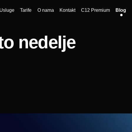
Usluge
Tarife
O nama
Kontakt
C12 Premium
Blog
to nedelje