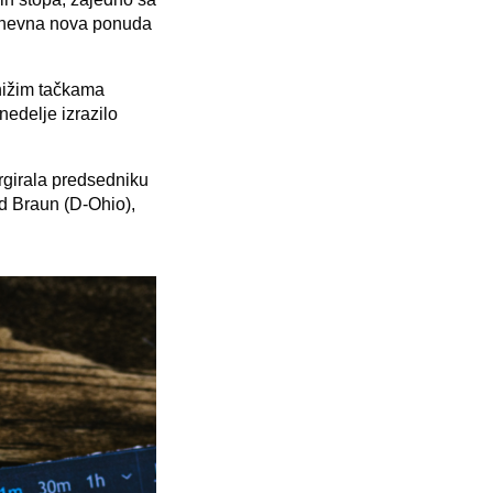
 dnevna nova ponuda
jnižim tačkama
nedelje izrazilo
urgirala predsedniku
d Braun (D-Ohio),