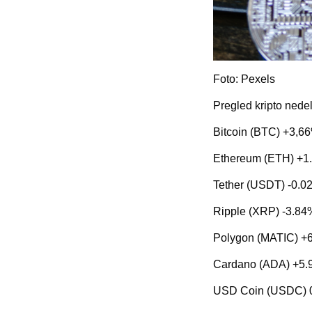
Foto: Pexels
Pregled kripto nede
Bitcoin (BTC)
+3,6
Ethereum (ETH)
+1
Tether (USDT)
-0.0
Ripple (XRP)
-3.84
Polygon (MATIC)
+6
Cardano (ADA)
+5.
USD Coin (USDC)