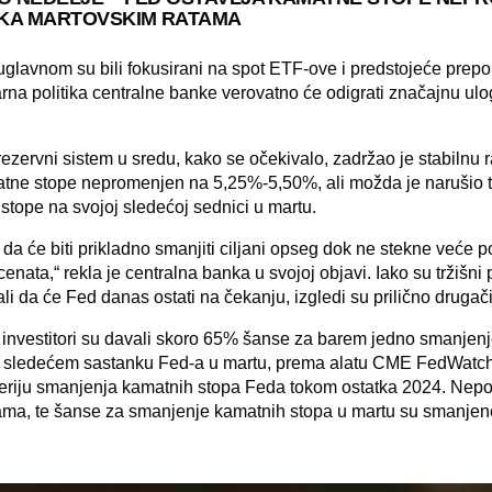
 KA MARTOVSKIM RATAMA
n uglavnom su bili fokusirani na spot ETF-ove i predstojeće prepo
arna politika centralne banke verovatno će odigrati značajnu ul
ezervni sistem u sredu, kako se očekivalo, zadržao je stabilnu ra
tne stope nepromenjen na 5,25%-5,50%, ali možda je narušio t
tope na svojoj sledećoj sednici u martu.
da će biti prikladno smanjiti ciljani opseg dok ne stekne veće p
cenata,“ rekla je centralna banka u svojoj objavi. Iako su tržišni
i da će Fed danas ostati na čekanju, izgledi su prilično drugači
, investitori su davali skoro 65% šanse za barem jedno smanjen
 sledećem sastanku Fed-a u martu, prema alatu CME FedWatch
 seriju smanjenja kamatnih stopa Feda tokom ostatka 2024. Ne
ama, te šanse za smanjenje kamatnih stopa u martu su smanjen