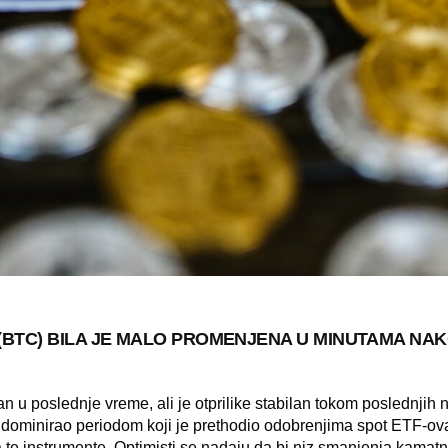
 (BTC) BILA JE MALO PROMENJENA U MINUTAMA NA
lan u poslednje vreme, ali je otprilike stabilan tokom poslednjih 
 dominirao periodom koji je prethodio odobrenjima spot ETF-ova,
a te instrumente. Optimisti se nadaju da bi niz smanjenja kamatn