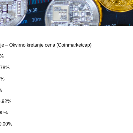
lje –
Okvirno kretanje cena
(Coinmarketcap)
6%
.78%
2%
%
.92%
90%
0.00%