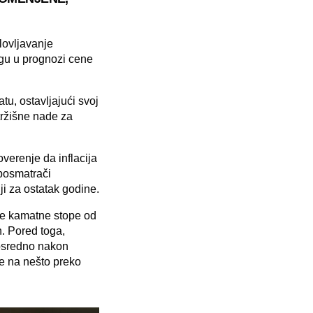
lovljavanje
ogu u prognozi cene
tu, ostavljajući svoj
ržišne nade za
overenje da inflacija
 posmatrači
ji za ostatak godine.
je kamatne stope od
. Pored toga,
posredno nakon
e na nešto preko