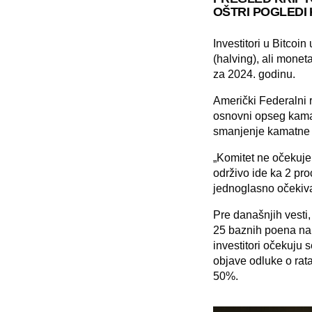
OŠTRI POGLEDI
Investitori u Bitcoi
(halving)
, ali monet
za 2024. godinu.
Američki Federalni r
osnovni opseg kama
smanjenje kamatne s
„Komitet ne očekuje 
održivo ide ka 2 pro
jednoglasno očekival
Pre današnjih vesti
25 baznih poena na
investitori očekuju
objave odluke o rat
50%.