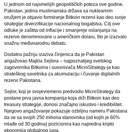
U jednom od najsmelijih geopolitičkih poteza ove godine,
Pakistan, jedina muslimanska država sa nuklearnim
oružjem je objavio formiranje Bitkoin rezervi kao deo svoje
strategije diverzifikacije nacionalnog bogatstva. Cilj ove
odluke je zaštita od inflacije i smanjenje oslanjanja na
rezerve denominovane u američkom dolaru, što je izazvalo
snažnu međunarodnu debatu.
Dodatnu pažnju izaziva činjenica da je Pakistan
angažovao Majkla Sejlora – najpoznatijeg svetskog
zagovornika Bitkoina i suosnivača MicroStrategy-ja kao
strateškog savetnika za akumulaciju i čuvanje digitalnih
rezervi Pakistana.
Sejlor, koji je svojevremeno predvodio MicroStrategy da
postane prva javna kompanija koja drži Bitkoin kao deo
treasury strategije, donosi značajno iskustvo i kredibilitet.
Njegovo angažovanje pokazuje ozbiljnu nameru Pakistana
da se sa svojih 250 miliona stanovnika (od kojih je 60%
mlađe od 30 godina) pozicionira kao napredna kripto
ekonomija globalnog juga.