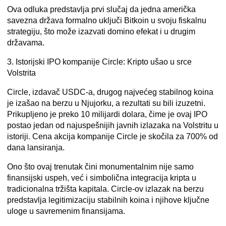
Ova odluka predstavlja prvi slučaj da jedna američka
savezna država formalno uključi Bitkoin u svoju fiskalnu
strategiju, što može izazvati domino efekat i u drugim
državama.
3. Istorijski IPO kompanije Circle: Kripto ušao u srce
Volstrita
Circle, izdavač USDC-a, drugog najvećeg stabilnog koina
je izašao na berzu u Njujorku, a rezultati su bili izuzetni.
Prikupljeno je preko 10 milijardi dolara
, čime je ovaj IPO
postao jedan od najuspešnijih javnih izlazaka na Volstritu u
istoriji. Cena akcija kompanije Circle je skočila za 700% od
dana lansiranja.
Ono što ovaj trenutak čini monumentalnim nije samo
finansijski uspeh, već i
simbolična integracija kripta u
tradicionalna tržišta kapitala
. Circle-ov izlazak na berzu
predstavlja legitimizaciju stabilnih koina i njihove ključne
uloge u savremenim finansijama.