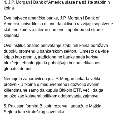
4. J.P. Morgan i Bank of America ulaze na tržište stabilnih
koina
Dve najveće američke banke,
J.P. Morgan
i
Bank of
America
, potvrdile su u junu da aktivno razvijaju sopstvene
stabilne koineza interne namene i upotrebu od strane
klijenata.
Ovo institucionalno prihvatanje stabilnih koina odražava
duboku promenu u bankarskom sektoru. Umesto da vide
kripto kao pretnju, tradicionalne banke sada koriste
blokčejn tehnologiju da poboljšaju brzinu, efikasnost i
globalni domet.
Nemojmo zaboraviti da je J.P. Morgan nekada veliki
protivnik Bitkoina u međuvremenu i dozvolio svojim
klijentima ne samo da kupuju Bitkoin ETF, već i da ga
polože kao kolateral prilikom odobravanja zajmova.
5. Pakistan formira Bitkoin rezerve i angažuje Majkla
Sejlora kao strateškog savetnika