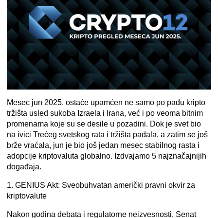
Mesec jun 2025. ostaće upamćen ne samo po padu kripto
tržišta usled sukoba Izraela i Irana, već i po veoma bitnim
promenama koje su se desile u pozadini. Dok je svet bio
na ivici Trećeg svetskog rata i tržišta padala, a zatim se još
brže vraćala, jun je bio još jedan mesec stabilnog rasta i
adopcije kriptovaluta globalno. Izdvajamo 5 najznačajnijih
događaja.
1. GENIUS Akt: Sveobuhvatan američki pravni okvir za
kriptovalute
Nakon godina debata i regulatorne neizvesnosti, Senat