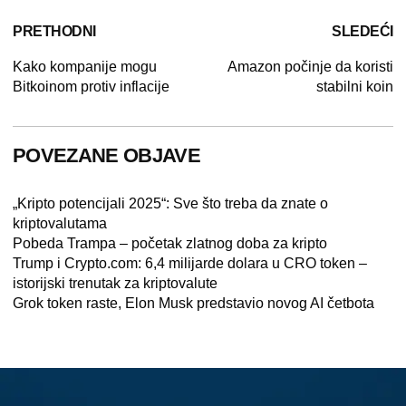
PRETHODNI
SLEDEĆI
Kako kompanije mogu
Amazon počinje da koristi
Bitkoinom protiv inflacije
stabilni koin
POVEZANE OBJAVE
„Kripto potencijali 2025“: Sve što treba da znate o
kriptovalutama
Pobeda Trampa – početak zlatnog doba za kripto
Trump i Crypto.com: 6,4 milijarde dolara u CRO token –
istorijski trenutak za kriptovalute
Grok token raste, Elon Musk predstavio novog AI četbota