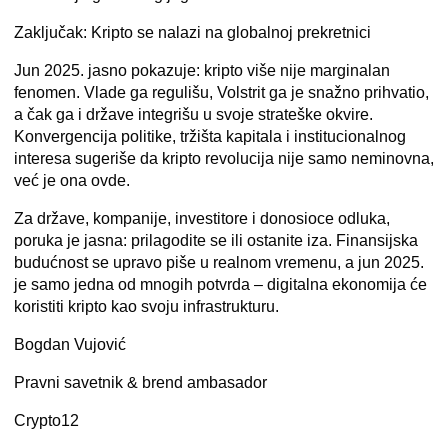
Zaključak: Kripto se nalazi na globalnoj prekretnici
Jun 2025. jasno pokazuje:
kripto više nije marginalan
fenomen
. Vlade ga regulišu, Volstrit ga je snažno prihvatio,
a čak ga i države integrišu u svoje strateške okvire.
Konvergencija politike, tržišta kapitala i institucionalnog
interesa sugeriše da kripto revolucija nije samo neminovna,
već je ona ovde.
Za države, kompanije, investitore i donosioce odluka,
poruka je jasna: prilagodite se ili ostanite iza. Finansijska
budućnost se upravo piše u realnom vremenu, a jun 2025.
je samo jedna od mnogih potvrda – digitalna ekonomija će
koristiti kripto kao svoju infrastrukturu.
Bogdan Vujović
Pravni savetnik & brend ambasador
Crypto12