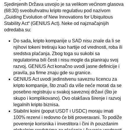
Sjedinjenih Država usvojio je sa velikom većinom glasova
(68:30) sveobuhvatnu kripto regulativu pod nazivom
„Guiding Evolution of New Innovations for Ubiquitous
Stability Act“ (GENIUS Act). Neke od najznačajnijih
odredaba su:
Do sada, kripto kompanije u SAD nisu znale da li se
njihovi tokeni tretiraju kao hartije od vrednosti, roba ili
sredstva plaćanja. Zbog toga su sukobi sa
regulatorima bili česti i nisu mogle da planiraju svoj
razvoj. GENIUS Act konačno uvodi jasne definicije i
pravila, pa firme znaju gde su granice.
GENIUS Act uvodi jedinstvenu saveznu licencu za
kripto kompanije, što znači da više neće morati da se
posebno registruju u svakoj saveznoj državi (što je
skupo i komplikovano). Ovo olakšava širenje i razvoj
legalnih kripto biznisa.
Stabilni koini (poput USDT i USDC) moraju imati
100% rezervi
i redovno će biti proveravani. To podiže
poverenje korisnika i investitora i čini ih pouzdanim