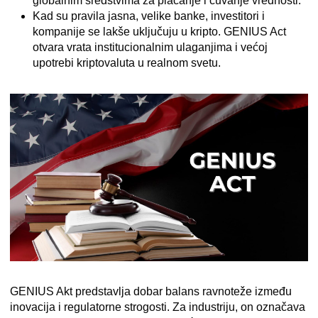
globalnim sredstvima za plaćanje i čuvanje vrednosti.
Kad su pravila jasna, velike banke, investitori i
kompanije se lakše uključuju u kripto. GENIUS Act
otvara vrata institucionalnim ulaganjima i većoj
upotrebi kriptovaluta u realnom svetu.
GENIUS Akt predstavlja dobar balans ravnoteže između
inovacija i regulatorne strogosti. Za industriju, on označava