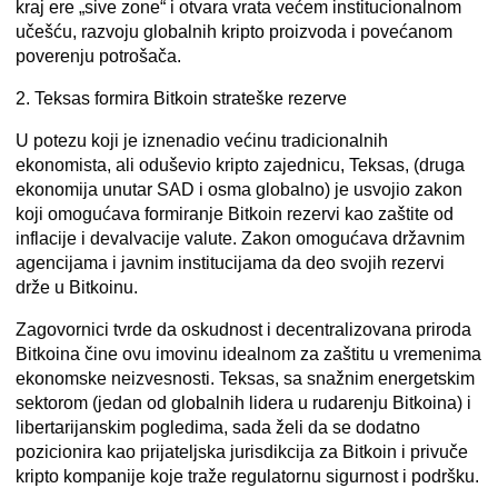
kraj ere „sive zone“ i otvara vrata većem institucionalnom
učešću, razvoju globalnih kripto proizvoda i povećanom
poverenju potrošača.
2. Teksas formira Bitkoin strateške rezerve
U potezu koji je iznenadio većinu tradicionalnih
ekonomista, ali oduševio kripto zajednicu, Teksas, (druga
ekonomija unutar SAD i osma globalno) je usvojio zakon
koji omogućava formiranje
Bitkoin rezervi kao zaštite od
inflacije i devalvacije valute
. Zakon omogućava državnim
agencijama i javnim institucijama da deo svojih rezervi
drže u Bitkoinu.
Zagovornici tvrde da oskudnost i decentralizovana priroda
Bitkoina čine ovu imovinu idealnom za zaštitu u vremenima
ekonomske neizvesnosti. Teksas, sa snažnim energetskim
sektorom (jedan od globalnih lidera u rudarenju Bitkoina) i
libertarijanskim pogledima, sada želi da se dodatno
pozicionira kao prijateljska jurisdikcija za Bitkoin i privuče
kripto kompanije koje traže regulatornu sigurnost i podršku.