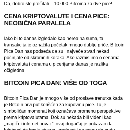
Da, dobro ste pročitali – 10.000 Bitcoina za dve pice!
CENA KRIPTOVALUTE I CENA PICE:
NEOBIČNA PARALELA
Iako bi to danas izgledalo kao nerealna suma, ta
transakcija je označila početak mnogo dublje priče. Bitcoin
Pica Dan nas podseća da su i najveće stvari nekad
počinjale od skromnih koraka. Ako razmislimo o cenama
kriptovaluta i cenama u picerijama danas je razlika
očigledna.
BITCOIN PICA DAN: VIŠE OD TOGA
Bitcoin Pica Dan je mnogo više od proslave trenutka kada
je Bitcoin prvi put korišćen za kupovinu pice. To je
simboličan momenat koji označava promenu perspektive
prema kriptovalutama. Dok su nekada bili viđeni kao
„magični internet novac“, ovaj događaj je pokazao da