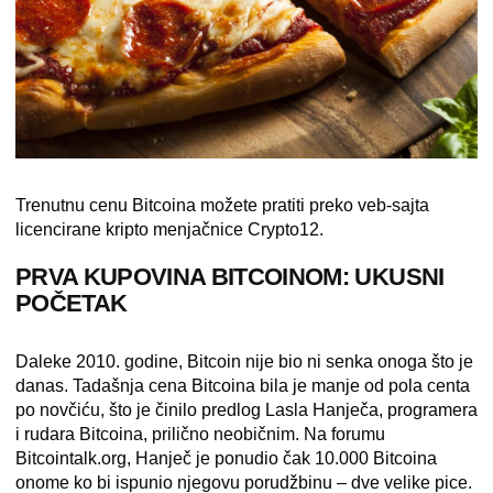
Trenutnu cenu Bitcoina možete pratiti preko
veb-sajta
licencirane kripto menjačnice Crypto12.
PRVA KUPOVINA BITCOINOM: UKUSNI
POČETAK
Daleke 2010. godine, Bitcoin nije bio ni senka onoga što je
danas. Tadašnja cena Bitcoina bila je manje od pola centa
po novčiću, što je činilo predlog Lasla Hanječa, programera
i rudara Bitcoina, prilično neobičnim. Na forumu
Bitcointalk.org, Hanječ je ponudio čak 10.000 Bitcoina
onome ko bi ispunio njegovu porudžbinu – dve velike pice.