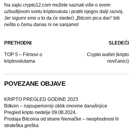
Na sajtu
crypto12.com
možete saznati više o ovom
uzbudljivom svetu kriptovaluta i pratiti njegov dalji razvoj.
Jer sigurni smo u to da će sledeći „Bitcoin pica dan“ biti
nešto o čemu danas ni ne sanjamo!
PRETHODNI
SLEDEĆI
TOP 5 – Filmovi o
Crypto wallet (kripto
kriptovalutama
novčanici)
POVEZANE OBJAVE
KRIPTO PREGLED GODINE 2023
Bitkoin – najsuperiorniji oblik imovine današnjice
Pregled kripto nedelje 09.08.2024.
Prodaja Bitcoina od strane Nemačke – neophodnost ili
strateška greška