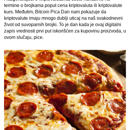
termine o brojkama poput cena kriptovaluta ili kriptovalute
kurs. Međutim, Bitcoin Pica Dan nam pokazuje da
kriptovalute imaju mnogo dublji uticaj na naš svakodnevni
život od suvoparnih brojki. To je dan kada je ovaj digitalni
zapis vrednosti prvi put iskorišćen za kupovinu proizvoda, u
ovom slučaju, pice.