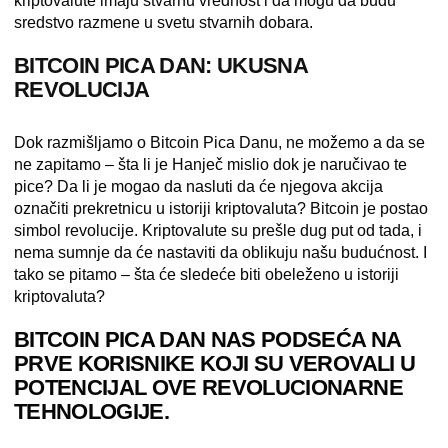
kriptovalute imaju stvarnu vrednost i da mogu da budu
sredstvo razmene u svetu stvarnih dobara.
BITCOIN PICA DAN: UKUSNA
REVOLUCIJA
Dok razmišljamo o Bitcoin Pica Danu, ne možemo a da se
ne zapitamo – šta li je Hanječ mislio dok je naručivao te
pice? Da li je mogao da nasluti da će njegova akcija
označiti prekretnicu u istoriji kriptovaluta? Bitcoin je postao
simbol revolucije. Kriptovalute su prešle dug put od tada, i
nema sumnje da će nastaviti da oblikuju našu budućnost. I
tako se pitamo – šta će sledeće biti obeleženo u istoriji
kriptovaluta?
BITCOIN PICA DAN NAS PODSEĆA NA
PRVE KORISNIKE KOJI SU VEROVALI U
POTENCIJAL OVE REVOLUCIONARNE
TEHNOLOGIJE.