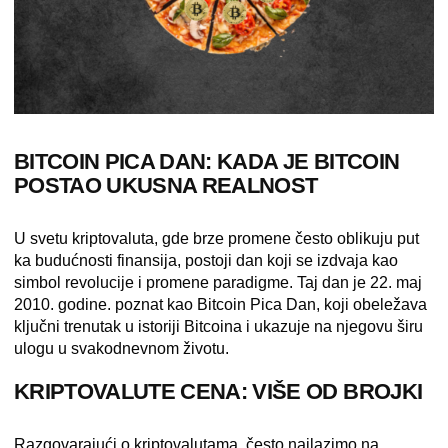
BITCOIN PICA DAN: KADA JE BITCOIN
POSTAO UKUSNA REALNOST
U svetu kriptovaluta, gde brze promene često oblikuju put
ka budućnosti finansija, postoji dan koji se izdvaja kao
simbol revolucije i promene paradigme. Taj dan je
22. maj
2010. godine
. poznat kao Bitcoin Pica Dan, koji obeležava
ključni trenutak u istoriji Bitcoina i ukazuje na njegovu širu
ulogu u svakodnevnom životu.
KRIPTOVALUTE CENA: VIŠE OD BROJKI
Razgovarajući o kriptovalutama, često nailazimo na